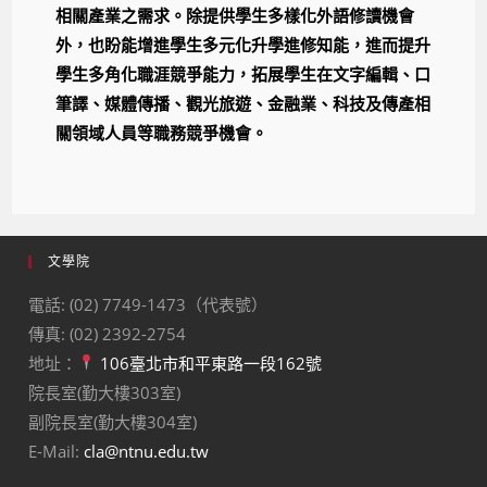
相關產業之需求。除提供學生多樣化外語修讀機會
外，也盼能增進學生多元化升學進修知能，進而提升
學生多角化職涯競爭能力，拓展學生在文字編輯、口
筆譯、媒體傳播、觀光旅遊、金融業、科技及傳產相
關領域人員等職務競爭機會。
文學院
電話: (02) 7749-1473（代表號）
傳真: (02) 2392-2754
地址：
106臺北市和平東路一段162號
院長室(勤大樓303室)
副院長室(勤大樓304室)
E-Mail:
cla@ntnu.edu.tw