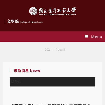
Menu
Yearly Archives: 2024
>
2024
>
Page 5
最新消息 News
MENU