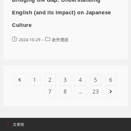
English (and its Impact) on Japanese
Culture
2024-10-29
赴外資訊
1
2
3
4
5
6
7
8
...
23
文學院