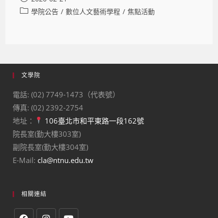
學院公告
/
數位人文藝術學程
/
焦點活動
文學院
電話: (02) 7749-1473（代表號）
傳真: (02) 2392-2754
地址：
106臺北市和平東路一段162號
院長室(勤大樓303室)
副院長室(勤大樓304室)
E-Mail:
cla@ntnu.edu.tw
相關連結