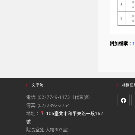
附加檔案：
文學院
相關連
電話: (02) 7749-1473（代表號）
傳真: (02) 2392-2754
地址：
106臺北市和平東路一段162
號
院長室(勤大樓303室)