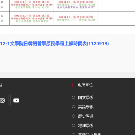
112-1文學院日韓語哲學原民學程上課時間表(1120919)
結
系所單位
國文學系
英語學系
歷史學系
地理學系
臺灣語文學系