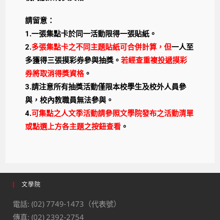
請留意：
1.一張集點卡於同一活動限得一張貼紙。
2.
多張集點卡之不同主題貼紙可合併計算，但
一人至
多獲得三張摸彩券參與抽獎。
若經查重複投遞摸彩
券將取消得獎資格
。
3.
請注意所有抽獎活動僅限本校學生及校外人員參
與，校內教職員無法參與。
4.
可集點之人文季活動請參照文學院發布之活動清單
或點選上方各主題之按鈕查看
。
文學院
電話: (02) 7749-1473（代表號）
傳真: (02) 2392-2754