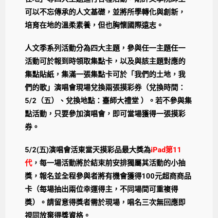
可以不忘傳承的人文基礎，並將所學轉化與創新，
培育在地的溫柔素養，但也胸懷國際遠志。
人文季系列活動分為四大主題，參與任一主題任一
活動可於報到時領取集點卡，以及與該主題對應的
集點貼紙，集滿一張集點卡可於「我們的土地，我
們的歌」演唱會現場兌換兩張摸彩券（兌換時間：
5/2
（五）、兌換地點：臺師大禮堂 ）。若不參與集
點活動，只要參加演唱會，即可當場獲得一張摸彩
券。
5/2(五)演唱會活東當天摸彩品最大獎為
iPad第11
代
，每一場活動將於結束前安排獨屬其活動的小抽
獎，報名並全程參與者將有機會獲得
100
元超商商品
卡（每場抽出兩位幸運得主，不同場間可重複得
獎）。請留意得獎者需於現場，唱名三次無回應即
視同放棄得獎資格。