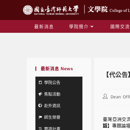
最新消息
學院簡介
國際交流
最新消息 News
【代公告
學院公告
焦點活動
Dean Off
赴外資訊
師生榮譽
臺灣亞洲交
話
】
專題論
雙語計畫