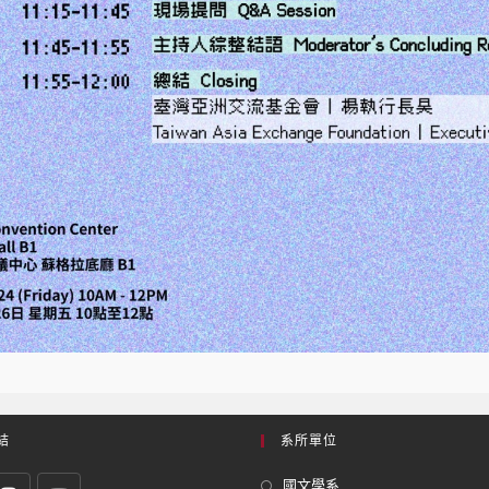
結
系所單位
國文學系