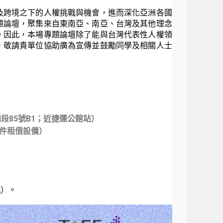
及跨境之下的人權挑戰與機會，
進而深化亞洲各國
題論壇，
聚集來自東南亞、南亞、台灣及其他理念
。因此，
本場專題論壇除了能與台灣代表性人權領
，
敬請貴單位協助廣為宣傳並鼓勵同學及相關人士
段85號B1；
近捷運公館站）
件租借設備）
m
）。