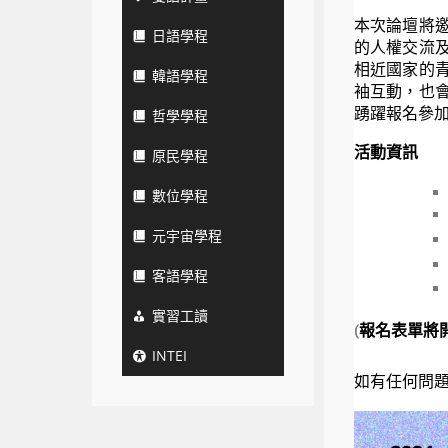
本次論壇將
日語學程
的人權交流
相近國家的
韓語學程
袖互動，
也
踴躍報名參
哲學學程
活動資訊
原民學程
數位學程
元宇宙學程
客語學程
實習工讀
(
報名表單將
INTEI
如有任何問題，歡