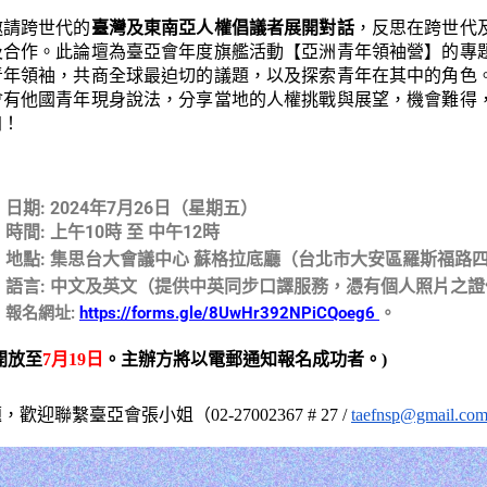
邀請跨世代的
臺灣及東南亞人權倡議者展開對話
，
反思在跨世代
及合作。
此論壇為臺亞會年度旗艦活動【亞洲青年領袖營】的專
青年
領袖，
共商全球最迫切的議題，以及探索青年在其中的角色
會有他國青年現身說法，分享當地的人權挑戰與展望，機會難得
加！
日期
: 2024年7月26日（星期五）
時間
: 上午10時 至 中午12時
地點
: 集思台大會議中心 蘇格拉底廳（台北市大安區羅斯福路四
語言
: 中文及英文（提供中英同步口譯服務，
憑有個人照片之證
報名網址:
https://forms.gle/8UwHr392NPiCQoeg6
。
開放至
7月19日
。主辦方將以電郵通知報名成功者。)
迎聯繫臺亞會張小姐（02-27002367 # 27 /
taefnsp@gmail.co