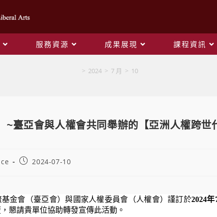
服務資源
成果展現
課程資訊
Blog
>
2024
>
7 月
>
10
】~臺亞會與人權會共同舉辦的【亞洲人權跨世代
ice
2024-07-10
流基金會（臺亞會）與國家人權委員會（人權會）謹訂於
2024
壇，懇請貴單位協助轉發宣傳此活動。