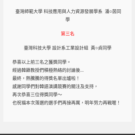
臺灣師範大學 科技應用與人力資源發展學系 潘○茵同
學
第三名
臺灣科技大學 設計系工業設計組 黃○貞同學
恭喜以上前三名之獲獎同學。
經過韓籍教授們積極熱絡的討論後…
最終，熱騰騰的得獎名單出爐啦！
感謝同學們對韓語演講競賽的關注及支持，
再次恭喜三位得獎同學～
也祝福本次落選的選手們再接再厲，明年努力再戰喔！