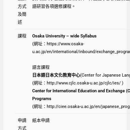
方式
語研習各項選修課程。
及簡
述
課程
Osaka University – wide Syllabus
(網址：
https://www.osaka-
u.ac.jp/en/international/inbound/exchange_progr
語言課程
日本語日本文化教育中心
(Center for Japanese Lan
(網址：
http://www.cjlc.osaka-u.ac.jp/cjlc/ies/
)
Center for International Education and Exchange 
Programs
(網址：
http://ciee.osaka-u.ac.jp/en/japanese_pro
申請
紙本申請
方式