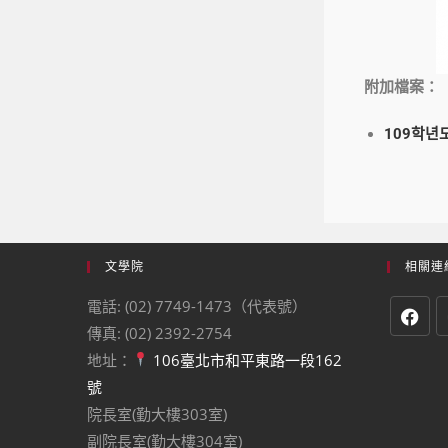
附加檔案：
109학년
文學院
相關連
電話: (02) 7749-1473（代表號）
傳真: (02) 2392-2754
地址：
106臺北市和平東路一段162
號
院長室(勤大樓303室)
副院長室(勤大樓304室)