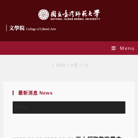
Menu
Daily Archives: 2023-09-13
>
2023
>
9 月
>
13
最新消息 News
MENU