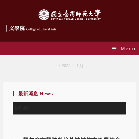
Menu
Monthly Archives: 1 月 2024
>
2024
>
1 月
最新消息 News
MENU