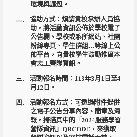
環境與議題。
二、
協助方式：煩請貴校承辦人員協
助，將活動資訊公佈於學校電子
公告欄、學校或系所網站、社團
粉絲專頁、學生群組
…
等線上公
佈平台，向貴校學生鼓勵推廣本
會志工營隊資訊。
三、
活動報名時間：
113
年
3
月
1
日至
4
月
12
日。
四、
活動報名方式：可透過附件提供
之電子公告分享內容、簡章及海
報，掃描其中的「
2024
服務學習
營隊資訊」
QRCODE
，來獲取