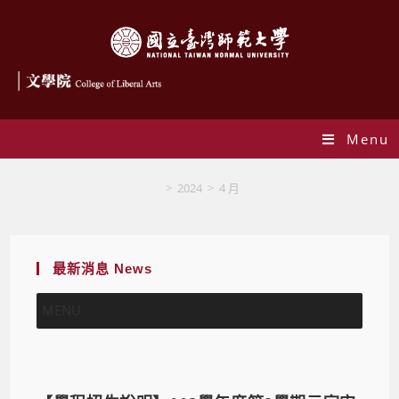
Menu
Monthly Archives: 4 月 2024
>
2024
>
4 月
最新消息 News
MENU