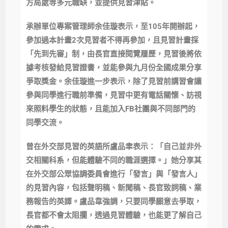
方局處等多元職缺，並提供見習津貼。
承辦單位專案管理師余佳璇表示，至105年開辦起，
參加過本計畫2次見習者不得再參加，且見習計畫採
「先到先審」制，由長官直接閱覽履歷，見習後將依
據考核發給見習證書，並能參與九月份全國成果分享
爭取獎金。余佳璇進一步表示，除了見習前講習會讓
參與同學進行職前準備，見習中更有電話關懷、訪視
來照料學生的狀態，且能加入FB社團與不同部門的
同學交流。
曾在外交部見習的英語所盧品聿表示：「自己並非外
交相關科系，但能體驗不同的職涯選擇。」她分享其
在外交部公眾協調委員會進行「發言」與「發言人」
的見習內容，包括聲明稿、新聞稿、長官致詞稿、業
務報告的英譯。盧品韋強調，只要同學願意去爭取，
長官都不會太阻攔，透過見習體驗，也能更了解自己