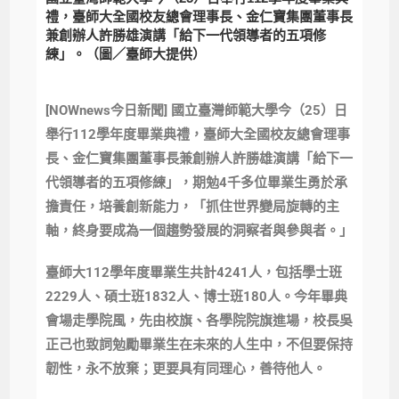
禮，臺師大全國校友總會理事長、金仁寶集團董事長
兼創辦人許勝雄演講「給下一代領導者的五項修
練」。（圖／臺師大提供）
[NOWnews今日新聞] 國立臺灣師範大學今（25）日
舉行112學年度畢業典禮，臺師大全國校友總會理事
長、金仁寶集團董事長兼創辦人許勝雄演講「給下一
代領導者的五項修練」，期勉4千多位畢業生勇於承
擔責任，培養創新能力，「抓住世界變局旋轉的主
軸，終身要成為一個趨勢發展的洞察者與參與者。」
臺師大112學年度畢業生共計4241人，包括學士班
2229人、碩士班1832人、博士班180人。今年畢典
會場走學院風，先由校旗、各學院院旗進場，校長吳
正己也致詞勉勵畢業生在未來的人生中，不但要保持
韌性，永不放棄；更要具有同理心，善待他人。