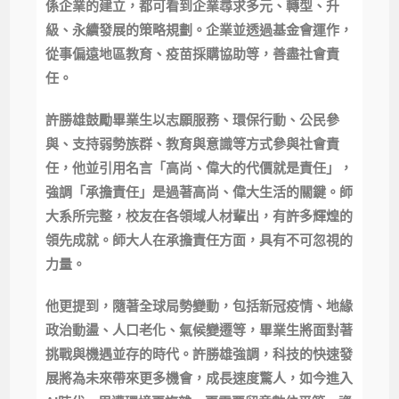
係企業的建立，都可看到企業尋求多元、轉型、升
級、永續發展的策略規劃。企業並透過基金會運作，
從事偏遠地區教育、疫苗採購協助等，善盡社會責
任。
許勝雄鼓勵畢業生以志願服務、環保行動、公民參
與、支持弱勢族群、教育與意識等方式參與社會責
任，他並引用名言「高尚、偉大的代價就是責任」，
強調「承擔責任」是過著高尚、偉大生活的關鍵。師
大系所完整，校友在各領域人材輩出，有許多輝煌的
領先成就。師大人在承擔責任方面，具有不可忽視的
力量。
他更提到，隨著全球局勢變動，包括新冠疫情、地緣
政治動盪、人口老化、氣候變遷等，畢業生將面對著
挑戰與機遇並存的時代。許勝雄強調，科技的快速發
展將為未來帶來更多機會，成長速度驚人，如今進入