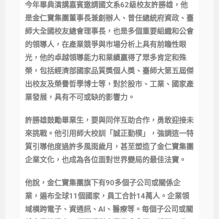
今年畢典演講嘉賓邀請國文系62級校友許勝雄，他
是金仁寶集團董事長兼創辦人、曾任總統府資政、臺
師大全國校友總會理事長，也是多個重要組織和公會
的領導人，在產業競爭與市場分析上具有前瞻性眼
光，他的卓越領導能力和業績贏得了眾多肯定和殊
榮，包括經濟部國家品質獎個人獎、臺師大第五屆傑
出校友及榮譽哲學博士等，對於股市、工業、國家產
業發展，具有不可或缺的影響力。
許勝雄鼓勵畢業生，要與同伴互助合作，勇敢迎接未
來挑戰。他引用師大校訓「誠正勤樸」，強調這一特
質引導他度過許多風雨歲月，甚至塑造了金仁寶集團
企業文化，也成為各位面對世界變局的最佳法寶。
他說，金仁寶集團旗下有90多個子公司或關係企
業，遍布全球11個國家，員工合計14萬人。企業領
域橫跨電子、資通訊、AI、醫療等。每個子公司或關