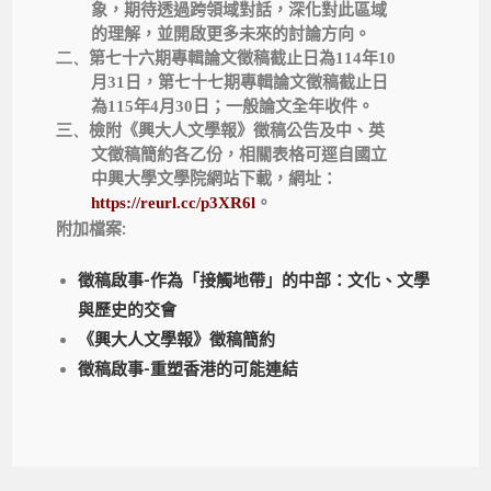
象，期待透過跨領域對話，深化對此區域
的理解，並開啟更多未來的討論方向。
二、
第七十六期專輯論文徵稿截止日為
114
年
10
月
31
日，第七十七期專輯論文徵稿截止日
為
115
年
4
月
30
日；一般論文全年收件。
三、
檢附《興大人文學報》徵稿公告及中、英
文徵稿簡約各乙份，相關表格可逕自國立
中興大學文學院網站下載，網址：
https://reurl.cc/p3XR6l
。
附加檔案:
徵稿啟事-作為「接觸地帶」的中部：文化、文學
與歷史的交會
《興大人文學報》徵稿簡約
徵稿啟事-重塑香港的可能連結