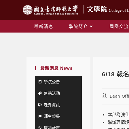
最新消息
學院簡介
國際交流
最新消息 News
6/18
學院公告
焦點活動
Dean Off
赴外資訊
本部為強
師生榮譽
學辦理情
雙語計畫