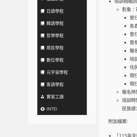
培訓相關
對象：
日語學程
曾
韓語學程
各
曾
哲學學程
曾
原民學程
報
培
數位學程
住
元宇宙學程
現
現
客語學程
報名時
實習工讀
培訓時
民族語
INTEI
附加檔案:
「115年