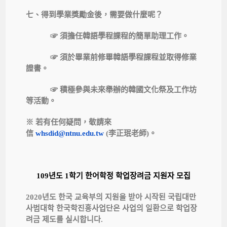
七、得到學業獎勵金後，需要做什麼呢？
☞
須擔任韓語學程課程的簡單助理工作。
☞
須於畢業前修畢韓語學程課程並取得修業
證書。
☞
積極參與未來舉辦的韓國文化祭及工作坊
等活動。
※ 若有任何疑問，敬請來
信
whsdid@ntnu.edu.tw
(李正珉老師)。
년도
학기
한어학정
학업장려금
지원자
모집
109
1
년도
한국
교육부의
지원을
받아
시작된
국립대만
2020
사범대학
한국학진흥사업단은
사업의
일환으로
학업장
려금
제도를
실시합니다
.