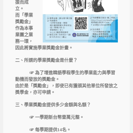
援而成
立。
而「學業
獎勵金」
作為本事
業團之業
務一環，
因此將實施學業獎勵金計畫。
二、所謂的學業獎勵金是什麼？
☞
為了增進韓語學程學生的學業能力與學習
動機而發放的獎勵金。
由於是「獎勵金」，即使已有獲頒其他單位所發放之
獎學金，亦可申請。
三、學業獎勵金提供多少金額與名額？
☞
一學期新台幣壹萬元整。
☞
每學期提供14名。