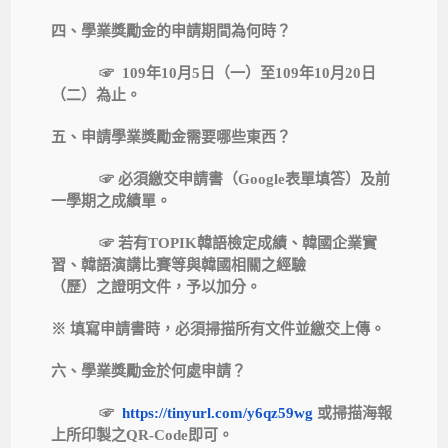
四、學業獎勵金的申請期間為何時？
☞
109年10月5日（一）至109年10月20日
（二）為止。
五、申請學業獎勵金需要哪些東西？
☞
必須繳交申請書（Google表單填答）及前
一學期之成績單。
☞
若有TOPIK韓語檢定成績、韓國企業實
習、韓語演講比賽等與韓國相關之經驗
（歷）之證明文件，予以加分。
※ 填寫申請書時，必須掃描所有文件並繳交上傳。
六、學業獎勵金於何處申請？
☞
https://tinyurl.com/y6qz59wg
或掃描海報
上所印製之QR-Code即可。