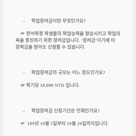
학업장려금이란
무엇인가요
–
?
한어학정
학생들의
학업능력을
향상시키고
학업의
☞
욕을
증진하기
위한
장려금입니다
장려금
이기에
타
. ‘
’
장학금을
받아도
신청할
수
있습니다
.
학업장려금의
규모는
어느
정도인가요
–
?
학기당
입니다
☞
10,000 NTD
.
학업장려금
신청기간은
언제인가요
–
?
년
월
일부터
월
일까지입니다
☞
109
10
5
10
20
.