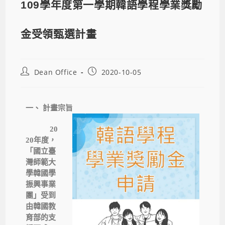
109學年度第一學期韓語學程學業獎勵
金受領甄選計畫
Dean Office
2020-10-05
一、
計畫宗旨
20
20年度，
「國立臺
灣師範大
學韓國學
振興事業
團」受到
由韓國教
育部的支