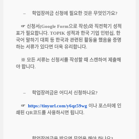
학업장려금
신청에
필요한
것은
무엇인가요
–
?
신청서
으로
작성
와
직전학기
성적
☞
(Google Form
)
표가
필요합니다
성적과
한국
기업
인턴십
한
. TOPIK
,
국어
말하기
대회
등
한국과
관련된
활동을
했음을
증명
하는
서류가
있다면
더욱
유리합니다
.
모든
서류는
신청서를
작성할
때
스캔하여
제출해
※
야
합니다
.
학업장려금은
어디서
신청하나요
–
?
이나
포스터에
인
☞
https://tinyurl.com/y6qz59wg
쇄된
코드를
사용하시면
됩니다
QR
.
학업장려금을
받으면
무엇을
해야
하나요
–
?