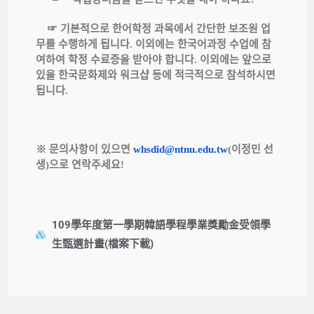
기본적으로
한어학정
과목에서
간단한
보조원
업
☞
무를
수행하게
됩니다
이외에는
한국어과정
수업에
참
.
여하여
학정
수료증을
받아야
합니다
이외에는
앞으로
.
있을
한국문화제와
워크샵
등에
적극적으로
참석하시면
됩니다
.
문의사항이
있으면
이정민
선
※
whsdid@ntnu.edu.tw
(
생
으로
연락주세요
)
!
109學年度第一學期韓語學程學業獎勵金受領學
生甄選計畫(檔案下載)