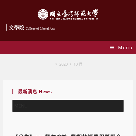
Menu
Monthly Archives: 10 月 2020
>
2020
>
10 月
最新消息 News
MENU