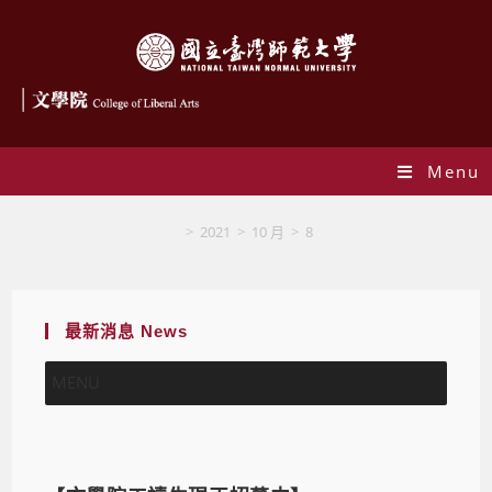
Menu
Daily Archives: 2021-10-08
>
2021
>
10 月
>
8
最新消息 News
MENU