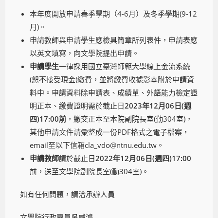
本年度開放申請春季學期（4-6月）及冬季學期(9-12
月)。
申請教師與申請學生應檢具簡章所列表件，申請表應
以英文填寫，向文學院提出申請。
申請學生
一律採用國立臺灣師範大學線上金流系統
(恕不接受現金)繳費，並將繳費收據影本附於申請資
料中。申請資料除申請表、成績單、外語能力檢定證
明正本、繳費證明需於截止日
2023年12月06日(週
四)17:00前
，繳交正本至本院副院長室(勤304室)，
其他申請文件請彙整成一份PDF格式之電子檔案，
email至以下信箱cla_vdo@ntnu.edu.tw。
申請教師
請於截止日
2022年12月06日(週四)17:00
前，送至文學院副院長室(勤304室)。
如有任何問題，請洽承辦人員
文學院行政專員吳威鴻