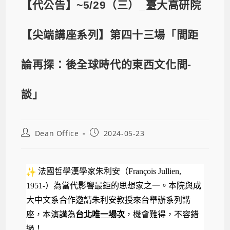
【代公告】~5/29（三）_臺大高研院
【尖端講座系列】第四十三場「間距
論再探：後全球時代的東西文化間-
談」
Dean Office
2024-05-23
法國哲學漢學家朱利安（
François Jullien,
1951-
）為當代影響最鉅的思想家之一。
本院與成
大中文系合作邀請朱利安教授來台舉辦系列講
座，本演講為
台北唯一場次
，機會難得，不容錯
過！