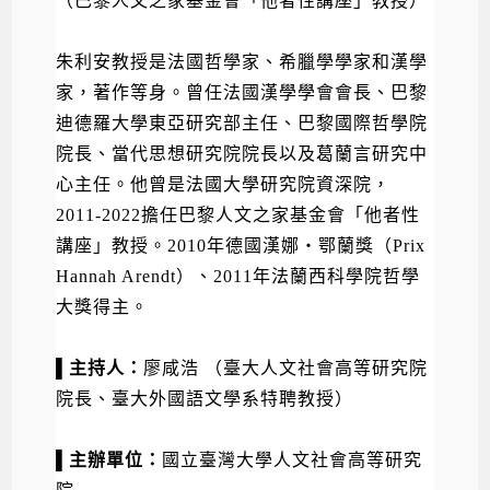
（巴黎人文之家基金會「他者性講座」教授）
朱利安教授是法國哲學家、希臘學學家和漢學
家，著作等身。
曾任法國漢學學會會長、巴黎
迪德羅大學東亞研究部主任、
巴黎國際哲學院
院長、
當代思想研究院院長以及葛蘭言研究中
心主任。
他曾是法國大學研究院資深院，
2011-2022
擔任巴黎人文之
家基金會「他者性
講座」教授。
2010
年德國漢娜‧鄂蘭獎（
Pr
ix
Hannah Arendt
）、
2011
年法蘭西科學院哲學
大獎得主。
▌主持人：
廖咸浩 （臺大人文社會高等研究院
院長、臺大外國語文學系特聘教授）
▌主辦單位：
國立臺灣大學人文社會高等研究