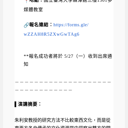
地點：
國立臺灣大學
霖澤館三樓1301多
媒體教室
報名連結：
https://forms.gle/
wZZAH8R5ZXwGwTAg6
**
報名成功者將於
5/27
（一）收到出席通
知
＿＿＿＿＿＿＿＿＿＿＿＿＿＿＿＿＿＿＿＿
＿＿＿＿＿＿＿＿＿＿
＿＿
▌演講摘要：
朱利安教授的研究方法不比較東西文化，
而是從