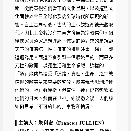
東西方各自傳承的文化資源當中探察出雙方的間
距，
從而審視它們當下的文化呈現，
以及這些文
化面貌於今日全球化及後全球時代所展現的影
響。
自上古周朝後，古代的上帝觀逐漸被天觀取
代，
因此上帝觀沒有在東方發展為宗教信仰。爾
後儒家與道家思想興起，
儒家的道追求的是規範
天下的道德統一性；道家的道則注重「通」，
即
道通為用。而道不會引到一個最終目的，而是多
元性的敞開，
以讓生活和生命暢然。這樣的
「道」能夠為接受「道路、真理、
生命」之宗教
信仰的歐美帶來重要的啓發。
歐美現代思潮迫使
他們的「神」觀後撤，但這個「神」
仍然影響著
他們的日常。然而在「神」觀後撤之後，
人們該
如何思考「不可約比的」事物和情況？
▌主講人：
朱利安（
François JULLIEN
）