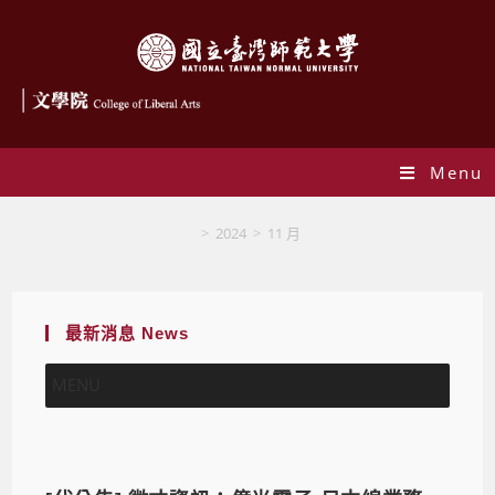
Menu
Monthly Archives: 11 月 2024
>
2024
>
11 月
最新消息 News
MENU