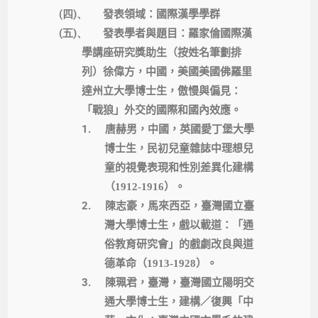
(四)、
發表領域：國際漢學學群
(五)、
發表學者與題目：羅家倫國際漢
學講座研究獎助生（按姓名筆劃排
列）徐偉方，中國，美國美國佛羅里
達州立大學博士生，傲慢與偏見：
「戰狼」外交的國際和國內效應。
1.
唐赫男，中國，英國愛丁堡大學
博士生，民初兒童雜誌中理想兒
童的視覺表現和性別差異化建構
（
1912-1916
）。
2.
陳志豪，馬來西亞，臺灣國立臺
灣大學博士生，戲以載道：「通
俗教育研究會」的戲劇改良與道
德革命（
1913-1928
）。
3.
陳珮君，臺灣，臺灣國立陽明交
通大學博士生，建構／復興「中