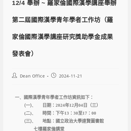
12/4 舉辦 ~ 羅家倫國際漢學講座舉辦
第二屆國際漢學青年學者工作坊（羅
家倫國際漢學講座研究獎助學金成果
發表會）
Dean Office
2024-11-21
一、
國際漢學青年學者工作坊資訊如下：
(一)、
日期：
2024
年
12
月
04
日（三）
(二)、
時間：下午
13
：
30
至
17
：
00
(三)、
地點：國立政治大學達賢圖書館
七樓羅家倫講堂