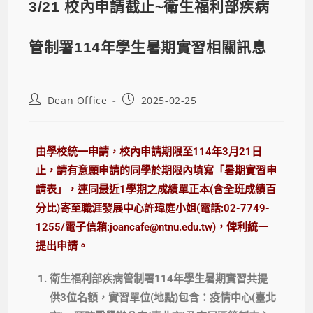
3/21 校內申請截止~衛生福利部疾病
管制署114年學生暑期實習相關訊息
Dean Office
2025-02-25
由學校統一申請，校內申請期限至
114
年
3
月
21
日
止，請有意願申請的同學於期限內填寫「暑期實習申
請表」，連同最近
1
學期之成績單正本
(
含全班成績百
分比
)
寄至職涯發展中心許瑋庭小姐
(
電話
:02-7749-
1255/
電子信箱
:joancafe@ntnu.edu.tw)
，俾利統一
提出申請。
衛生福利部疾病管制署114年學生暑期實習共提
供3位名額，實習單位(地點)包含：疫情中心(臺北