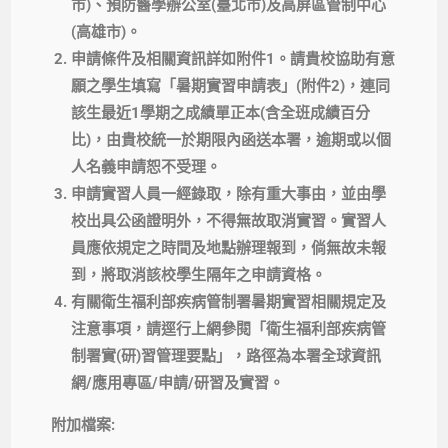
市)、預防醫學辦公室(臺北市)及高屏區管制中心
(高雄市)。
申請條件及相關資訊詳如附件1。請貴校協助有意
願之學生填寫「暑期實習申請表」(附件2)，連同
該生最近1學期之成績單正本(含全班成績百分
比)，由貴校統一於期限內函送本署，逾期或以個
人名義申請恕不受理。
申請實習人員一經錄取，除有重大事由，並由學
校出具公函證明外，不得無故取消實習。實習人
員應依規定之時間及地點辦理報到，倘無故未報
到，將取消該校學生隔年之申請資格。
有關衛生福利部疾病管制署暑期實習相關規定及
注意事項，請逕行上網參閱「衛生福利部疾病管
制署實(研)習管理要點」，路徑為本署全球資訊
網/應用專區/申請/研習及實習。
附加檔案: