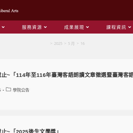
服務資源
成果展現
課程資訊
Daily Archives: 2025-05-16
>
2025
>
5 月
>
16
報名截止~「114年至116年臺灣客語朗讀文章徵選暨臺灣
6
學院公告
件截止~「2025後生文學獎」