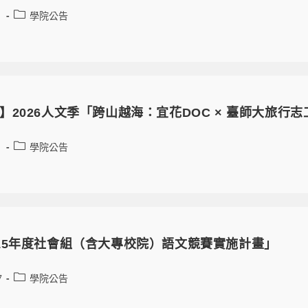
1
學院公告
】2026人文季「跨山越海：宜花DOC × 臺師大旅行
1
學院公告
15年度社會組（含大專校院）語文競賽實施計畫」
7
學院公告