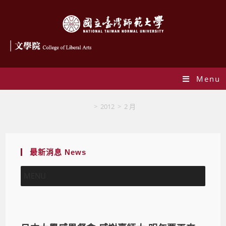
Menu
Monthly Archives: 2 月 2012
>
2012
>
2 月
最新消息 News
MENU