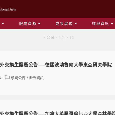
服務資源
成果展現
課程資訊
Daily Archives: 2016-01-14
>
2016
>
1 月
>
14
外交換生甄選公告──德國波鴻魯爾大學東亞研究學院
4
學院公告
/
赴外資訊
外交換生甄選公告──加拿大英屬哥倫比亞大學森林學