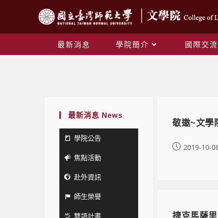
最新消息
學院簡介
國際交流
最新消息 News
敬邀~文學院
學院公告
2019-10-0
焦點活動
赴外資訊
師生榮譽
雙語計畫
捷克馬薩里