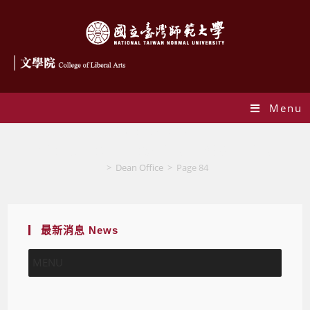
Menu
作者:
Dean Office
This author has written 936 articles
>
Dean Office
>
Page 84
最新消息 News
MENU