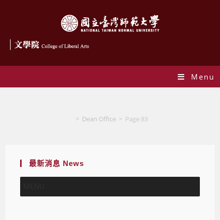
Menu
作者:
Dean Office
This author has written 936 articles
>
Dean Office
>
Page 83
最新消息 News
MENU