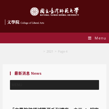
Menu
Yearly Archives: 2021
>
2021
>
Page 4
最新消息 News
MENU