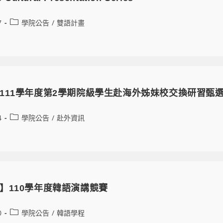
7
學院公告
/
雙語計畫
111學年度第2學期院級學生赴海外姊妹校交換研習甄
4
學院公告
/
赴外資訊
】110學年度韓語演講競賽
0
學院公告
/
韓語學程