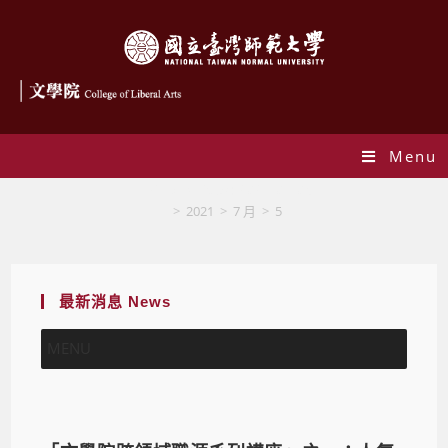
Menu
Daily Archives: 2021-07-05
>
2021
>
7 月
>
5
最新消息 News
MENU