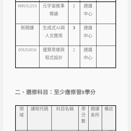
0HUG253
元宇宙敘事
2
通識
導論
中心
新開課
生成式
AI
與
3
通識
人文應用
中心
05UG016
運算思維與
2
通識
程式設計
中心
二、選修科目：至少應修習
8
學分
領
課程代碼
科目名稱
學
開課
備註
域
分
系所
數