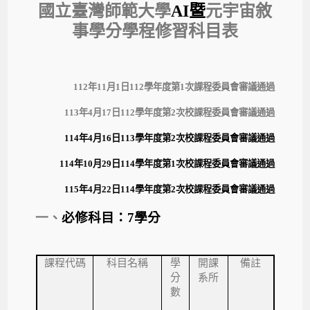
國立臺灣師範大學
暨
元宇宙敘
AI
事學分學程修習科目表
112
年
11
月
1
日
112
學年度第
1
次課程委員會審議通過
113
年
4
月
17
日
112
學年度第
2
次校課程委員會審議通過
114
年
4
月
16
日
113
學年度第
2
次校課程委員會審議通過
114
年
10
月
29
日
114
學年度第
1
次校課程委員會審議通過
115
年
4
月
22
日
114
學年度第
2
次校課程委員會審議通過
一、
必修科目：
7
學分
課程代碼
科目名稱
學
開課
備註
分
系所
數