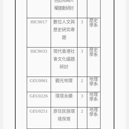
色恐怖與人
權運動研討
歷史
HIC9017
數位人文與
3
學系
歷史研究專
題
歷史
HIC9033
現代香港社
3
學系
會文化議題
研討
地理
GEU0061
觀光地理
2
學系
地理
GEU0226
環境永續
3
學系
地理
GEU0251
原住民族環
2
學系
境保育