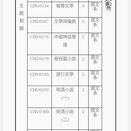
選
國文
2
主
報導文學
CHU0134
3
門
系
題
國文
相
文學與編劇
CHU0167
3
系
關
國文
CHU0176
中國神話導
2
系
讀
國文
CHU0179
極短篇小說
2
系
國文
CHU0195
旅行文學
2
系
國文
CHU0299
明清小說
2
系
(
一
)
國文
CHU0300
明清小說
2
系
(
二
)