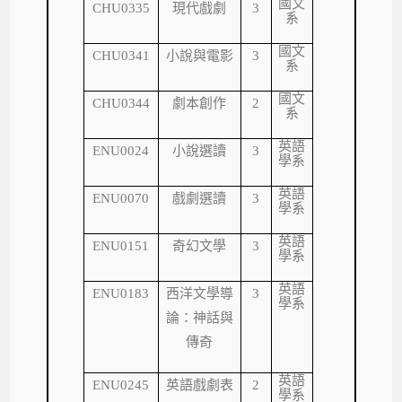
國文
CHU0335
現代戲劇
3
系
國文
CHU0341
小說與電影
3
系
國文
CHU0344
劇本創作
2
系
英語
ENU0024
小說選讀
3
學系
英語
ENU0070
戲劇選讀
3
學系
英語
ENU0151
奇幻文學
3
學系
英語
ENU0183
西洋文學導
3
學系
論：神話與
傳奇
英語
ENU0245
英語戲劇表
2
學系