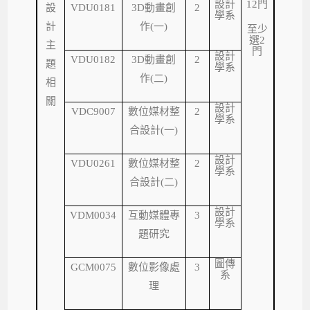
設計
12
門
設
VDU0181
3D
動畫創
2
學系
計
作
(
一
)
至少
選
2
主
門
設計
VDU0182
3D
動畫創
2
題
學系
作
(
二
)
相
關
設計
VDC9007
數位媒材整
2
學系
合設計
(
一
)
設計
VDU0261
數位媒材整
2
學系
合設計
(
二
)
設計
VDM0034
互動媒體專
3
學系
題研究
圖傳
GCM0075
數位影像處
3
系
理