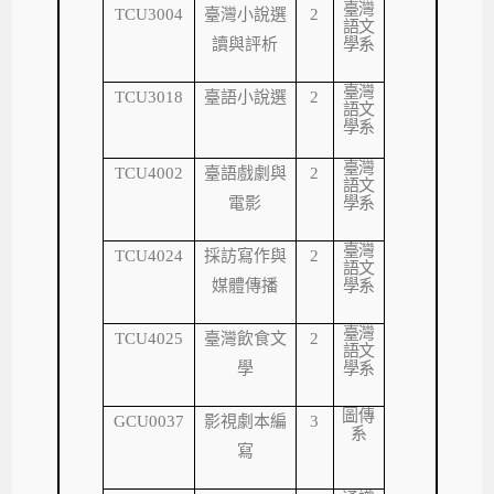
臺灣
TCU3004
臺灣小說選
2
語文
讀與評析
學系
臺灣
TCU3018
臺語小說選
2
語文
學系
臺灣
TCU4002
臺語戲劇與
2
語文
電影
學系
臺灣
TCU4024
採訪寫作與
2
語文
媒體傳播
學系
臺灣
TCU4025
臺灣飲食文
2
語文
學
學系
圖傳
GCU0037
影視劇本編
3
系
寫