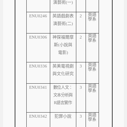
演藝術
(
一
)
英語
ENU0246
英語戲劇表
2
學系
演藝術
(
二
)
英語
ENU0306
神探福爾摩
2
學系
斯
(
小說與
電影
)
英語
ENU0336
英美電視劇
3
學系
與文化研究
英語
ENU0341
數位人文：
3
學系
文本分析與
R
語言實作
英語
ENU0342
犯罪小說
3
學系