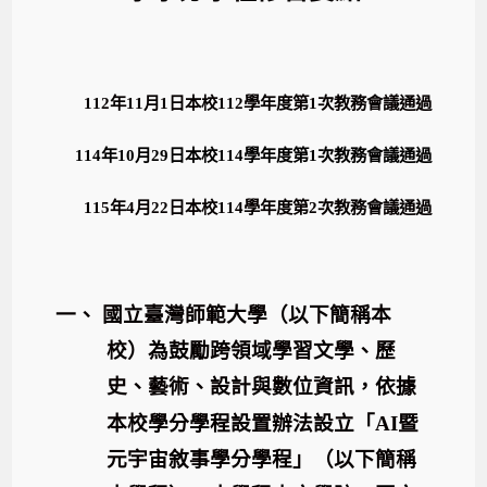
112
年
11
月
1
日本校
112
學年度第
1
次教務會議通過
114
年
10
月
29
日本校
114
學年度第
1
次教務會議通過
115
年
4
月
22
日本校
114
學年度第
2
次教務會議通過
一、
國立臺灣師範大學（以下簡稱本
校）為鼓勵跨領域學習文學、歷
史、藝術、設計與數位資訊，依據
本校學分學程設置辦法設立「
AI
暨
元宇宙敘事學分學程」（以下簡稱