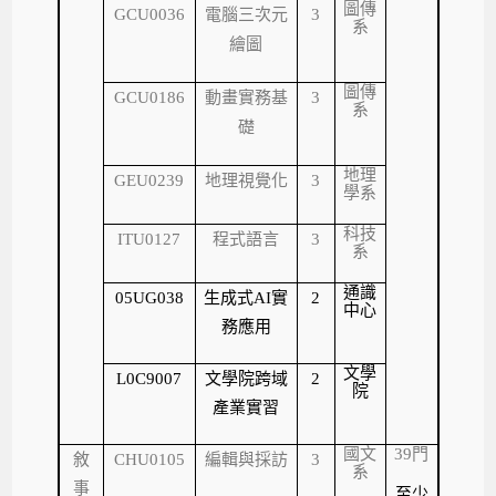
圖傳
GCU0036
電腦三次元
3
系
繪圖
圖傳
GCU0186
動畫實務基
3
系
礎
地理
地理視覺化
GEU0239
3
學系
科技
程式語言
ITU0127
3
系
通識
生成式
實
05UG038
AI
2
中心
務應用
文學
文學院跨域
L0C9007
2
院
產業實習
國文
39
門
敘
編輯與採訪
CHU0105
3
系
事
至少