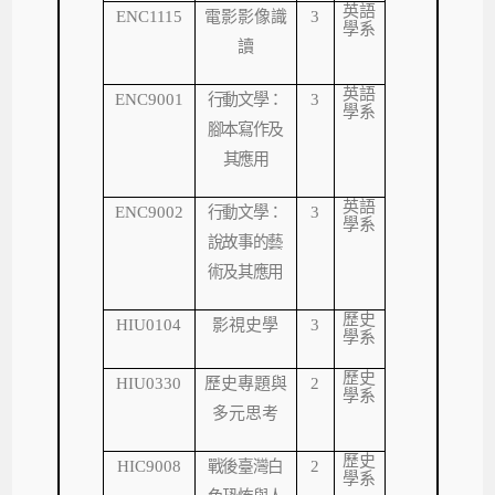
英語
ENC1115
電影影像識
3
學系
讀
英語
ENC9001
行動文學：
3
學系
腳本寫作及
其應用
英語
ENC9002
行動文學：
3
學系
說故事的藝
術及其應用
歷史
HIU0104
影視史學
3
學系
歷史
HIU0330
歷史專題與
2
學系
多元思考
歷史
HIC9008
戰後臺灣白
2
學系