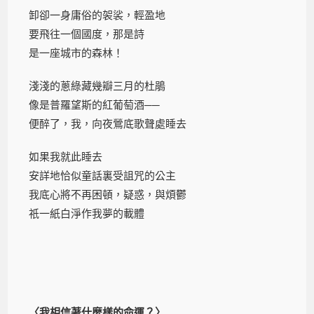
卸卻一身庸俗的袈裟，輕盈地
要飛往一個國度，那是詩
是一座城市的森林！
淺淺的蔥綠藏幾瓣三月的杜鵑
像是普羅望斯的紅葡萄酒──
便醉了，我，向夜鶯底歌聲處睡去
如果我就此睡去
安詳地恰似童話裏受詛咒的公主
我底心將不再困頓，疑惑，與煩鬱
祇一紙白淨作我夢的載體
〈我相信著什麼樣的命運？〉