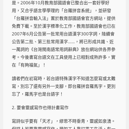
是。2006年10月教育部國語會已整合出一套好學好
用，又合乎語言學學理的「台羅拼音系統」，並研發
「台羅拼音輸入法」置於教育部國語會官方網站，提供
免費下載。至於漢字標準化工作，教育部國語會也已在
2007年6月公告第一批常用台語漢字300字詞，陸續會
公告第二批、第三批常用漢字……，將已形成共識、近
一萬詞的《台灣閩南語常用詞辭典》放在網站供各界參
考。今後書寫台語文在工具使用上已相對成熟許多，實
在「有夠福氣」！
讀者們在初寫時，若台語特殊漢字不知道怎麼寫或太難
寫，別忘了還有另外一支腳，即台羅拼音羅馬字。更別
忘了，羅馬字也是台語字！
2. 要會靈感寫作也得計畫寫作
寫詩似乎要有「天才」，繆思不時垂青，靈感如泉湧。
但詩人若要靠靈感寫作，猶如工人靠打零工生活，有一