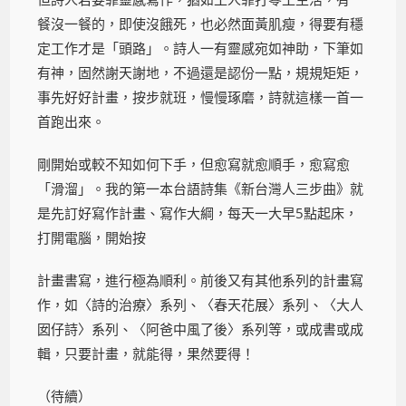
餐沒一餐的，即使沒餓死，也必然面黃肌瘦，得要有穩
定工作才是「頭路」。詩人一有靈感宛如神助，下筆如
有神，固然謝天謝地，不過還是認份一點，規規矩矩，
事先好好計畫，按步就班，慢慢琢磨，詩就這樣一首一
首跑出來。
剛開始或較不知如何下手，但愈寫就愈順手，愈寫愈
「滑溜」。我的第一本台語詩集《新台灣人三步曲》就
是先訂好寫作計畫、寫作大綱，每天一大早5點起床，
打開電腦，開始按
計畫書寫，進行極為順利。前後又有其他系列的計畫寫
作，如〈詩的治療〉系列、〈春天花展〉系列、〈大人
囡仔詩〉系列、〈阿爸中風了後〉系列等，或成書或成
輯，只要計畫，就能得，果然要得！
（待續）