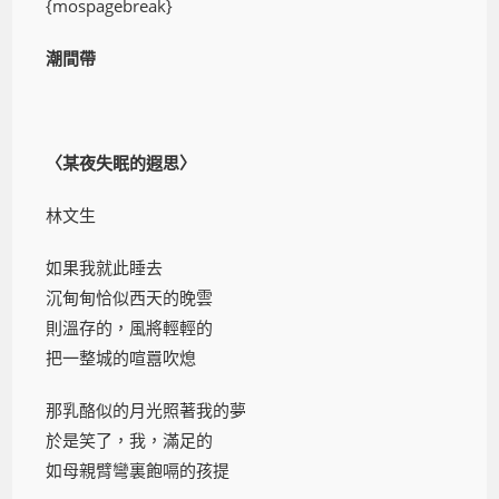
{mospagebreak}
潮間帶
〈某夜失眠的遐思〉
林文生
如果我就此睡去
沉甸甸恰似西天的晚雲
則溫存的，風將輕輕的
把一整城的喧囂吹熄
那乳酪似的月光照著我的夢
於是笑了，我，滿足的
如母親臂彎裏飽嗝的孩提