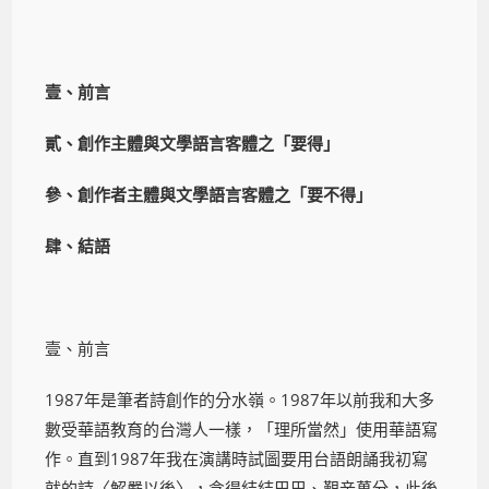
壹、前言
貳、創作主體與文學語言客體之「要得」
參、創作者主體與文學語言客體之「要不得」
肆、結語
壹、前言
1987年是筆者詩創作的分水嶺。1987年以前我和大多
數受華語教育的台灣人一樣，「理所當然」使用華語寫
作。直到1987年我在演講時試圖要用台語朗誦我初寫
就的詩〈解嚴以後〉，念得結結巴巴、艱辛萬分，此後