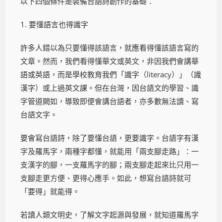
以下四個條件是裝備台語詩創作的基礎：
1. 要懂語言也得識字
許多人錯以為只要懂得該語言，就應看得懂該語言寫的
文章。然而，我們看得懂華文或英文，非因我們會講華
語或英語，而是學校教育我們「識字（literacy）」（識
漢字）或上過英文課。但在台灣，因台語文的學習、識
字管道闕如，導致即便會講台語者，亦多數無法讀、寫
台語文字。
要會寫台語詩，除了要懂台語，更要識字。台語字有漢
字及羅馬字，兩種字都懂，就能用「兩支腳走路」：一
支漢字的腳，一支羅馬字的腳；兩支腳走起來比只用一
支腳走更方便、更得心應手。如此，想寫台語詩就可
「要得」就能得。
若讀人類文明史，了解文字起源與發展，就知道羅馬字