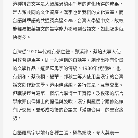
這種拼音文字是人類經過約兩千年的進化所得的成果，
是人類共同的文化資產。漢字也是我們的文化資產，而
台語與華語的共通詞高達85%，台灣人學過中文，故較
能輕易把華語文的識字能力移轉到台語文，如此起步就
快得多。
台灣從1920年代就有賴仁聲、鄭溪泮、蔡培火等人使
用教會羅馬字，即一般通稱的白話字，創作出極有份量
的文學作品，這是羅馬字的傳統。1930年代開始，也
有賴和、蔡秋桐、楊華、郭秋生等人使用全漢字的台灣
話文創作新文學。這兩條路線，各行其是，互無交集。
但戰後經台灣第一個語言學博士王育德，及後來的語言
學家鄭良偉博士的提倡與鼓吹，漢字與羅馬字兩條路線
有所交集，並形成戰後的台語文「漢羅合用」的書寫趨
勢。
台語羅馬字以前有各種主張，極為紛歧，令人莫衷一