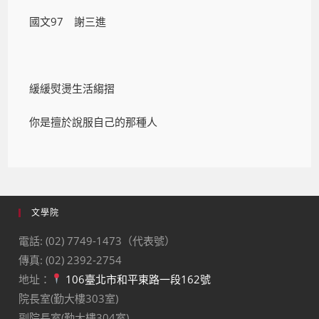
國文97 謝三進
緩緩熨燙生活縐摺
你是擅於說服自己的那種人
文學院
電話: (02) 7749-1473（代表號）
傳真: (02) 2392-2754
地址：
106臺北市和平東路一段162號
院長室(勤大樓303室)
副院長室(勤大樓304室)